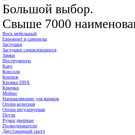
Большой выбор.
Свыше 7000 наименован
Воск мебельный
Евровинт и саморезы
Заглушки
Заглушки самоклеющиеся
Замки
Инструменты
Кант
Консоли
Крепеж
Кромка ПВХ
Крючки
Мойки
Направляющие для ящиков
Опора колесная
Опора регулируемая
Петли
Ручки дверные
Полкодержатели
Двусторонний скотч