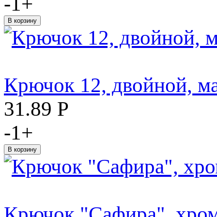
-
1
+
Крючок 12, двойной, м
31.89
Р
-
1
+
Крючок "Сафира", хро