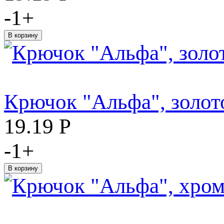
-
1
+
Крючок "Альфа", золот
19.19
Р
-
1
+