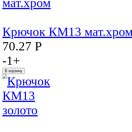
Крючок КМ13 мат.хро
70.27
Р
-
1
+