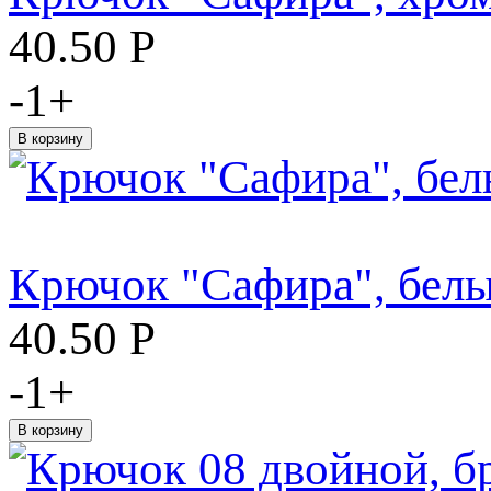
40.50
Р
-
1
+
Крючок "Сафира", бел
40.50
Р
-
1
+