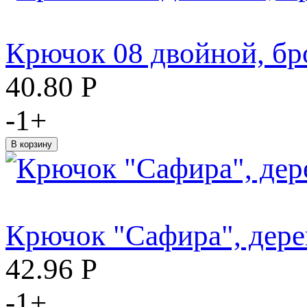
Крючок 08 двойной, бр
40.80
Р
-
1
+
Крючок "Сафира", дере
42.96
Р
-
1
+