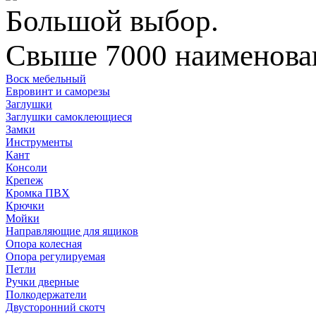
Большой выбор.
Свыше 7000 наименован
Воск мебельный
Евровинт и саморезы
Заглушки
Заглушки самоклеющиеся
Замки
Инструменты
Кант
Консоли
Крепеж
Кромка ПВХ
Крючки
Мойки
Направляющие для ящиков
Опора колесная
Опора регулируемая
Петли
Ручки дверные
Полкодержатели
Двусторонний скотч