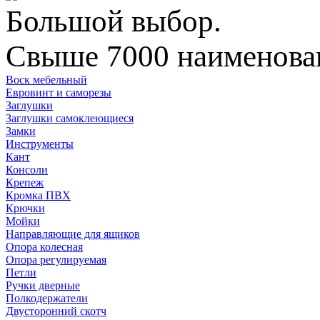
Большой выбор.
Свыше 7000 наименован
Воск мебельный
Евровинт и саморезы
Заглушки
Заглушки самоклеющиеся
Замки
Инструменты
Кант
Консоли
Крепеж
Кромка ПВХ
Крючки
Мойки
Направляющие для ящиков
Опора колесная
Опора регулируемая
Петли
Ручки дверные
Полкодержатели
Двусторонний скотч