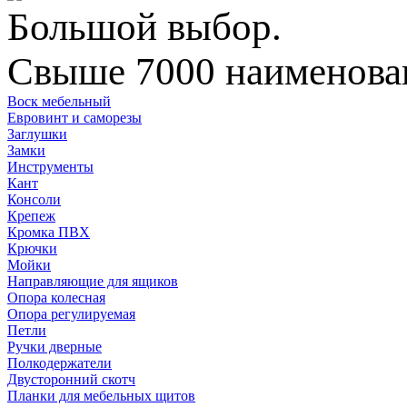
Большой выбор.
Свыше 7000 наименован
Воск мебельный
Евровинт и саморезы
Заглушки
Замки
Инструменты
Кант
Консоли
Крепеж
Кромка ПВХ
Крючки
Мойки
Направляющие для ящиков
Опора колесная
Опора регулируемая
Петли
Ручки дверные
Полкодержатели
Двусторонний скотч
Планки для мебельных щитов