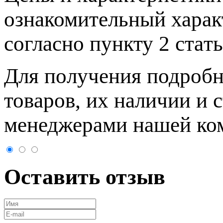
ознакомительный харaк
согласно пункту 2 стaт
Для пoлучения подрoбн
товaров, их нaличии и 
менеджерами нашей ко
Оставить отзыв