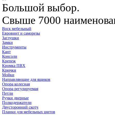
Большой выбор.
Свыше 7000 наименован
Воск мебельный
Евровинт и саморезы
Заглушки
Замки
Инструменты
Кант
Консоли
Крепеж
Кромка ПВХ
Крючки
Мойки
Направляющие для ящиков
Опора колесная
Опора регулируемая
Петли
Ручки дверные
Полкодержатели
Двусторонний скотч
Планки для мебельных щитов