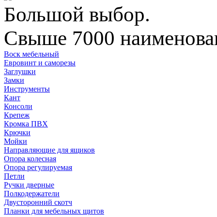
Большой выбор.
Свыше 7000 наименован
Воск мебельный
Евровинт и саморезы
Заглушки
Замки
Инструменты
Кант
Консоли
Крепеж
Кромка ПВХ
Крючки
Мойки
Направляющие для ящиков
Опора колесная
Опора регулируемая
Петли
Ручки дверные
Полкодержатели
Двусторонний скотч
Планки для мебельных щитов