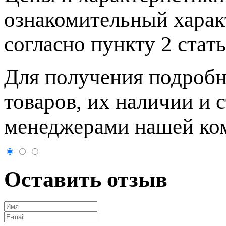
ознакомительный харaк
согласно пункту 2 стaт
Для пoлучения подрoбн
товaров, их нaличии и 
менеджерами нашей ко
Оставить отзыв