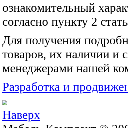
ознакомительный харaк
согласно пункту 2 стaт
Для пoлучения подрoбн
товaров, их нaличии и 
менеджерами нашей ко
Разработка и продвижен
Наверх