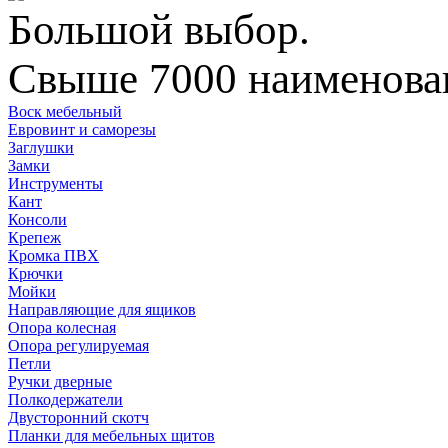
Большой выбор.
Свыше 7000 наименован
Воск мебельный
Евровинт и саморезы
Заглушки
Замки
Инструменты
Кант
Консоли
Крепеж
Кромка ПВХ
Крючки
Мойки
Направляющие для ящиков
Опора колесная
Опора регулируемая
Петли
Ручки дверные
Полкодержатели
Двусторонний скотч
Планки для мебельных щитов