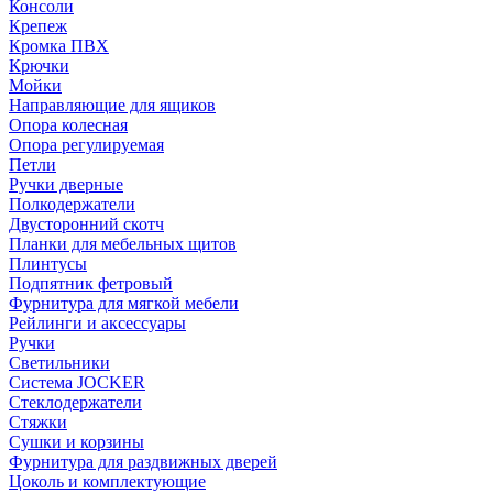
Консоли
Крепеж
Кромка ПВХ
Крючки
Мойки
Направляющие для ящиков
Опора колесная
Опора регулируемая
Петли
Ручки дверные
Полкодержатели
Двусторонний скотч
Планки для мебельных щитов
Плинтусы
Подпятник фетровый
Фурнитура для мягкой мебели
Рейлинги и аксессуары
Ручки
Светильники
Система JOCKER
Стеклодержатели
Стяжки
Сушки и корзины
Фурнитура для раздвижных дверей
Цоколь и комплектующие