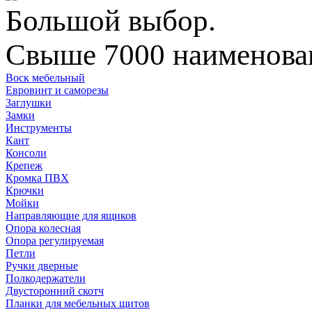
Большой выбор.
Свыше 7000 наименован
Воск мебельный
Евровинт и саморезы
Заглушки
Замки
Инструменты
Кант
Консоли
Крепеж
Кромка ПВХ
Крючки
Мойки
Направляющие для ящиков
Опора колесная
Опора регулируемая
Петли
Ручки дверные
Полкодержатели
Двусторонний скотч
Планки для мебельных щитов