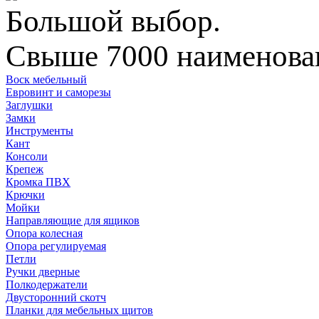
Большой выбор.
Свыше 7000 наименован
Воск мебельный
Евровинт и саморезы
Заглушки
Замки
Инструменты
Кант
Консоли
Крепеж
Кромка ПВХ
Крючки
Мойки
Направляющие для ящиков
Опора колесная
Опора регулируемая
Петли
Ручки дверные
Полкодержатели
Двусторонний скотч
Планки для мебельных щитов