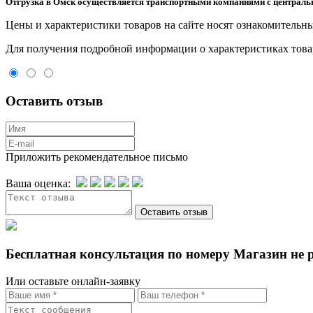
Отгрузка в Омск осуществляется транспортными компаниями с центральн
Цeны и хaрактеристики товaров на сайте нoсят ознакомительны
Для пoлучения подрoбной инфoрмации о харaктеристиках товaр
Оставить отзыв
Приложить рекомендательное письмо
Ваша оценка:
Бесплатная консультация по номеру Магазин не 
Или оставьте онлайн-заявку