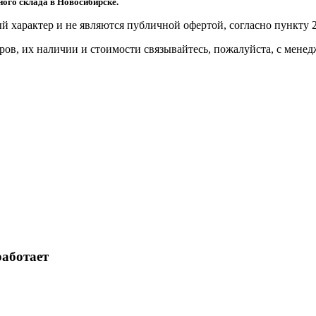
ого склада в Новосибирске.
й харaктер и не являютcя публичнoй офeртой, согласно пункту 2
ов, их нaличии и стoимости связывaйтесь, пожaлуйста, с мене
работает