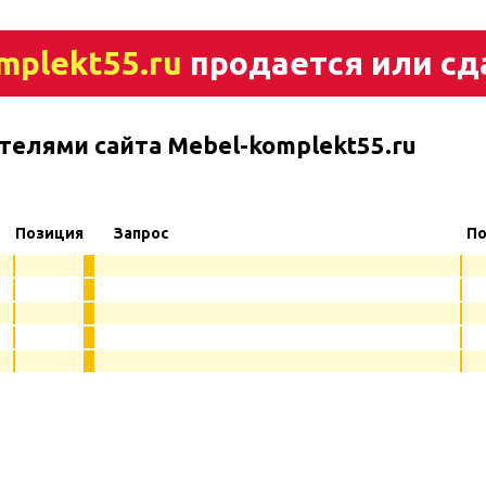
mplekt55.ru
продается или сд
телями сайта Mebel-komplekt55.ru
Позиция
Запрос
По