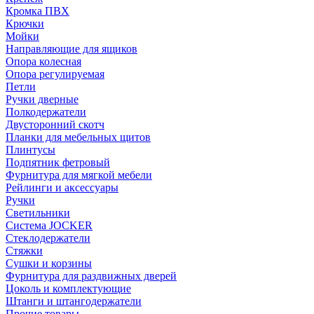
Кромка ПВХ
Крючки
Мойки
Направляющие для ящиков
Опора колесная
Опора регулируемая
Петли
Ручки дверные
Полкодержатели
Двусторонний скотч
Планки для мебельных щитов
Плинтусы
Подпятник фетровый
Фурнитура для мягкой мебели
Рейлинги и аксессуары
Ручки
Светильники
Система JOCKER
Стеклодержатели
Стяжки
Сушки и корзины
Фурнитура для раздвижных дверей
Цоколь и комплектующие
Штанги и штангодержатели
Прочие товары