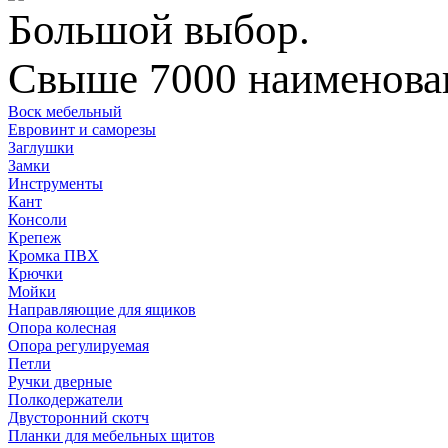
Большой выбор.
Свыше 7000 наименован
Воск мебельный
Евровинт и саморезы
Заглушки
Замки
Инструменты
Кант
Консоли
Крепеж
Кромка ПВХ
Крючки
Мойки
Направляющие для ящиков
Опора колесная
Опора регулируемая
Петли
Ручки дверные
Полкодержатели
Двусторонний скотч
Планки для мебельных щитов