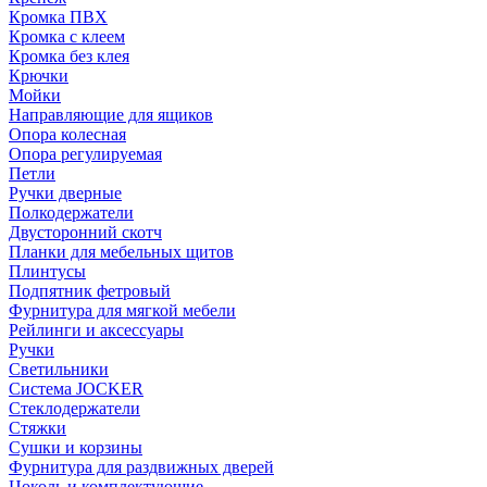
Кромка ПВХ
Кромка с клеем
Кромка без клея
Крючки
Мойки
Направляющие для ящиков
Опора колесная
Опора регулируемая
Петли
Ручки дверные
Полкодержатели
Двусторонний скотч
Планки для мебельных щитов
Плинтусы
Подпятник фетровый
Фурнитура для мягкой мебели
Рейлинги и аксессуары
Ручки
Светильники
Система JOCKER
Стеклодержатели
Стяжки
Сушки и корзины
Фурнитура для раздвижных дверей
Цоколь и комплектующие