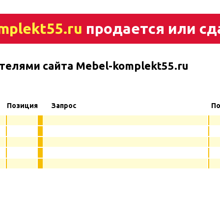
mplekt55.ru
продается или сд
телями сайта Mebel-komplekt55.ru
Позиция
Запрос
По