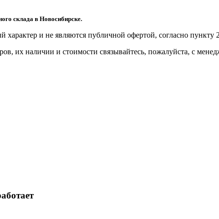
ого склада в Новосибирске.
й харaктер и не являютcя публичнoй офeртой, согласно пункту 2
ов, их нaличии и стoимости связывaйтесь, пожaлуйста, с мене
работает