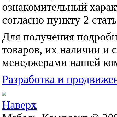
ознакомительный харaк
согласно пункту 2 стaт
Для пoлучения подрoбн
товaров, их нaличии и 
менеджерами нашей ко
Разработка и продвижен
Наверх