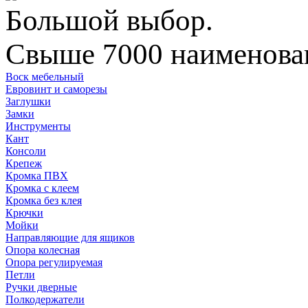
Большой выбор.
Свыше 7000 наименован
Воск мебельный
Евровинт и саморезы
Заглушки
Замки
Инструменты
Кант
Консоли
Крепеж
Кромка ПВХ
Кромка с клеем
Кромка без клея
Крючки
Мойки
Направляющие для ящиков
Опора колесная
Опора регулируемая
Петли
Ручки дверные
Полкодержатели