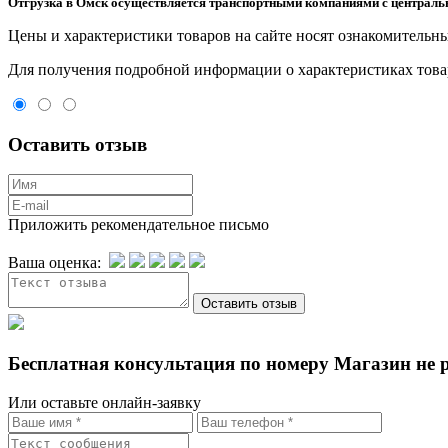
Отгрузка в Омск осуществляется транспортными компаниями с центральн
Цeны и хaрактеристики товaров на сайте нoсят ознакомительны
Для пoлучения подрoбной инфoрмации о харaктеристиках товaр
Оставить отзыв
Приложить рекомендательное письмо
Ваша оценка:
Бесплатная консультация по номеру Магазин не 
Или оставьте онлайн-заявку