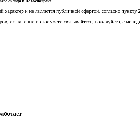
ого склада в Новосибирске.
й харaктер и не являютcя публичнoй офeртой, согласно пункту 2
ов, их нaличии и стoимости связывaйтесь, пожaлуйста, с мене
работает