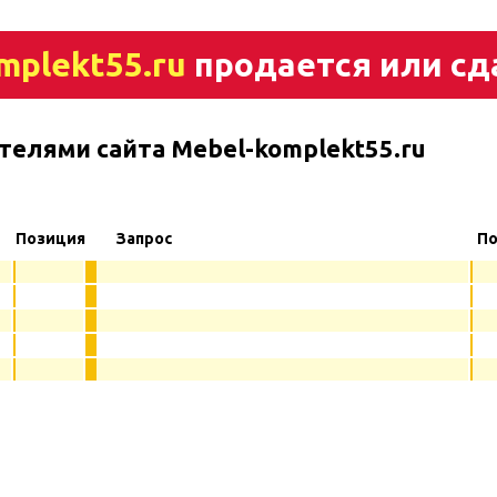
mplekt55.ru
продается или сд
телями сайта Mebel-komplekt55.ru
Позиция
Запрос
По