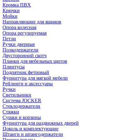
Кромка ПВХ
Крючки
Мойки
Направляющие для ящиков
Опора колесная
Опора регулируемая
Петли
Ручки дверные
Полкодержатели
Двусторонний скотч
Планки для мебельных щитов
Плинтусы
Подпятник фетровый
Фурнитура для мягкой мебели
Рейлинги и аксессуары
Ручки
Светильники
Система JOCKER
Стеклодержатели
Стяжки
Сушки и корзины
Фурнитура для раздвижных дверей
Цоколь и комплектующие
Штанги и штангодержатели
Прочие товары