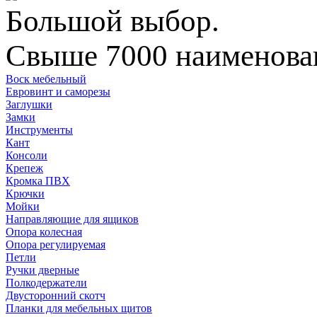
Большой выбор.
Свыше 7000 наименован
Воск мебельный
Евровинт и саморезы
Заглушки
Замки
Инструменты
Кант
Консоли
Крепеж
Кромка ПВХ
Крючки
Мойки
Направляющие для ящиков
Опора колесная
Опора регулируемая
Петли
Ручки дверные
Полкодержатели
Двусторонний скотч
Планки для мебельных щитов