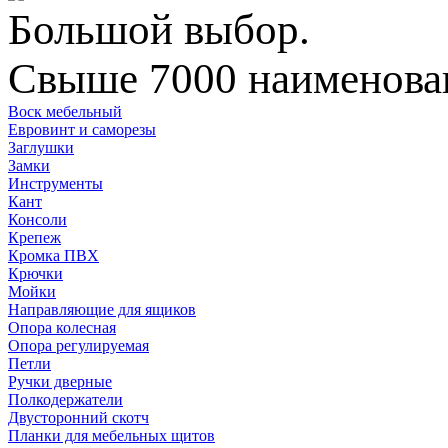
Большой выбор.
Свыше 7000 наименован
Воск мебельный
Евровинт и саморезы
Заглушки
Замки
Инструменты
Кант
Консоли
Крепеж
Кромка ПВХ
Крючки
Мойки
Направляющие для ящиков
Опора колесная
Опора регулируемая
Петли
Ручки дверные
Полкодержатели
Двусторонний скотч
Планки для мебельных щитов