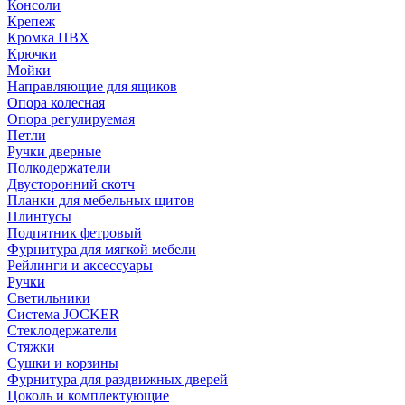
Консоли
Крепеж
Кромка ПВХ
Крючки
Мойки
Направляющие для ящиков
Опора колесная
Опора регулируемая
Петли
Ручки дверные
Полкодержатели
Двусторонний скотч
Планки для мебельных щитов
Плинтусы
Подпятник фетровый
Фурнитура для мягкой мебели
Рейлинги и аксессуары
Ручки
Светильники
Система JOCKER
Стеклодержатели
Стяжки
Сушки и корзины
Фурнитура для раздвижных дверей
Цоколь и комплектующие