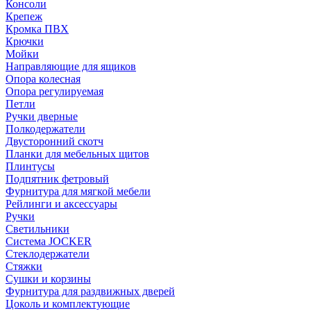
Консоли
Крепеж
Кромка ПВХ
Крючки
Мойки
Направляющие для ящиков
Опора колесная
Опора регулируемая
Петли
Ручки дверные
Полкодержатели
Двусторонний скотч
Планки для мебельных щитов
Плинтусы
Подпятник фетровый
Фурнитура для мягкой мебели
Рейлинги и аксессуары
Ручки
Светильники
Система JOCKER
Стеклодержатели
Стяжки
Сушки и корзины
Фурнитура для раздвижных дверей
Цоколь и комплектующие