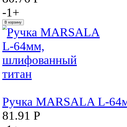
-
1
+
Ручка MARSALA L-64м
81.91
Р