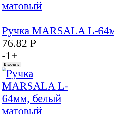
Ручка MARSALA L-64м
76.82
Р
-
1
+