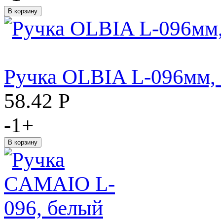
Ручка OLBIA L-096мм, 
58.42
Р
-
1
+