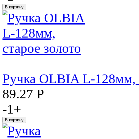
Ручка OLBIA L-128мм, 
89.27
Р
-
1
+