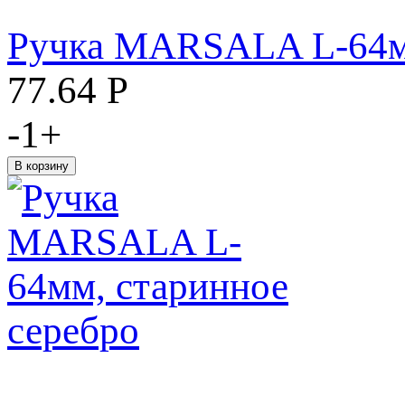
Ручка MARSALA L-64мм
77.64
Р
-
1
+