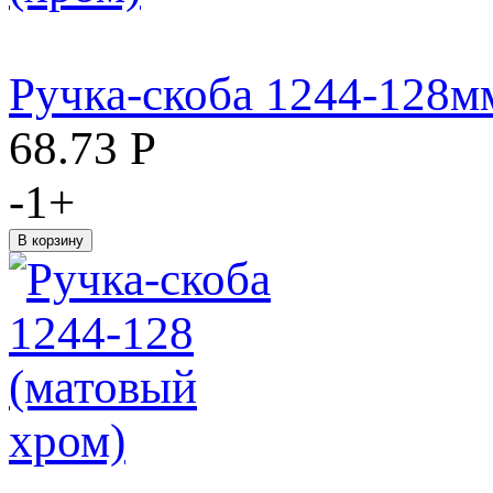
Ручка-скоба 1244-128м
68.73
Р
-
1
+