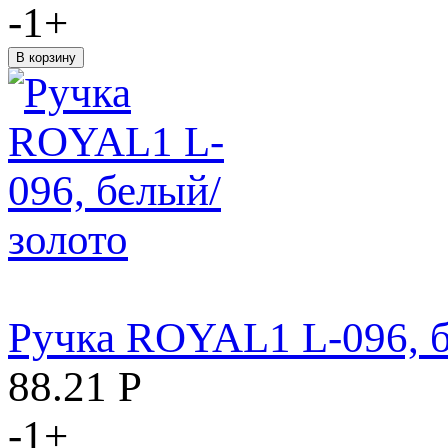
-
1
+
Ручка ROYAL1 L-096, б
88.21
Р
-
1
+