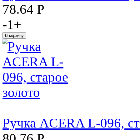
78.64
Р
-
1
+
Ручка ACERA L-096, ст
80.76
Р