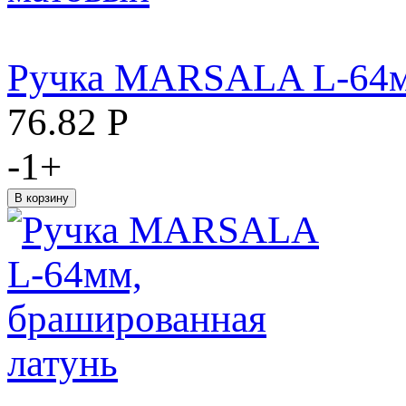
Ручка MARSALA L-64м
76.82
Р
-
1
+