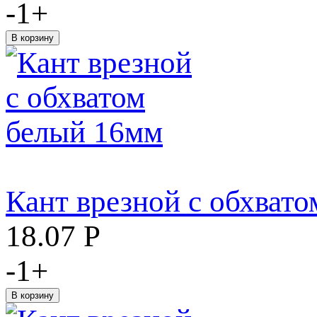
-
1
+
Кант врезной с обхват
18.07
Р
-
1
+