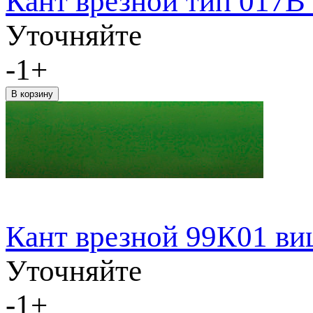
Кант врезной тип 017В 
Уточняйте
-
1
+
Кант врезной 99К01 ви
Уточняйте
-
1
+