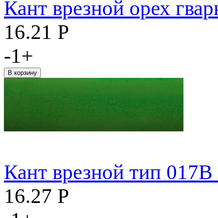
Кант врезной орех гвар
16.21
Р
-
1
+
Кант врезной тип 017В
16.27
Р