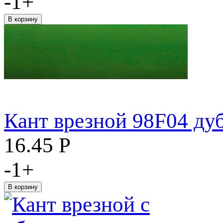
-
1
+
Кант врезной 98F04 ду
16.45
Р
-
1
+