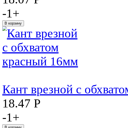
-
1
+
Кант врезной с обхват
18.47
Р
-
1
+