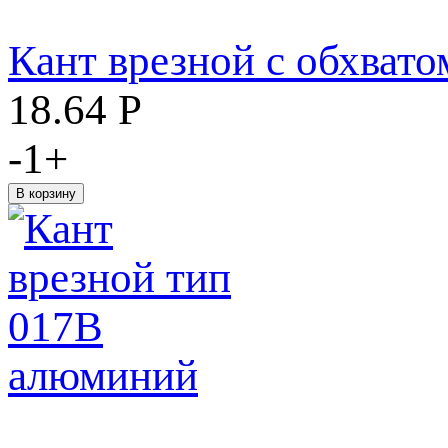
Кант врезной с обхват
18.64
Р
-
1
+