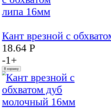
Кант врезной с обхват
18.64
Р
-
1
+