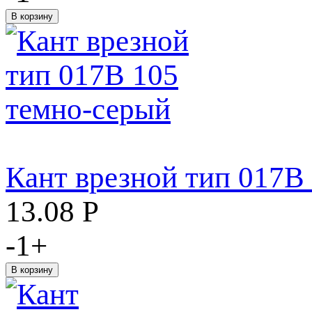
Кант врезной тип 017В
13.08
Р
-
1
+