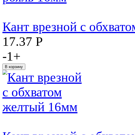
Кант врезной с обхвато
17.37
Р
-
1
+