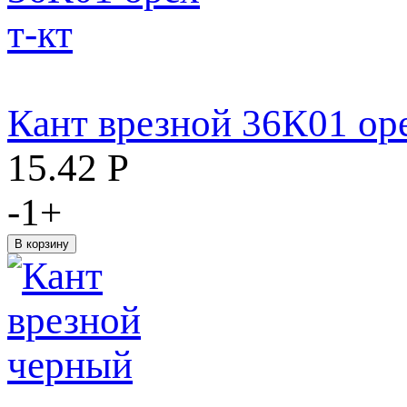
Кант врезной 36К01 оре
15.42
Р
-
1
+