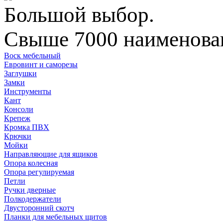
Большой выбор.
Свыше 7000 наименован
Воск мебельный
Евровинт и саморезы
Заглушки
Замки
Инструменты
Кант
Консоли
Крепеж
Кромка ПВХ
Крючки
Мойки
Направляющие для ящиков
Опора колесная
Опора регулируемая
Петли
Ручки дверные
Полкодержатели
Двусторонний скотч
Планки для мебельных щитов